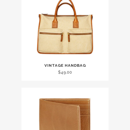
était :
est :
$49.00.
$39.00.
VINTAGE HANDBAG
$
49.00