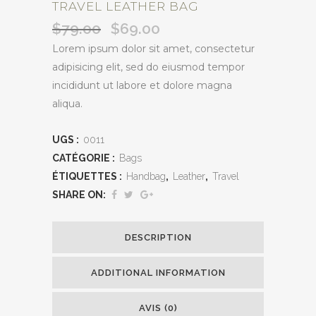
TRAVEL LEATHER BAG
$
79.00
$
69.00
Le
Le
prix
prix
Lorem ipsum dolor sit amet, consectetur
initial
actuel
adipisicing elit, sed do eiusmod tempor
était :
est :
incididunt ut labore et dolore magna
$79.00.
$69.00.
aliqua.
UGS :
0011
CATÉGORIE :
Bags
ÉTIQUETTES :
Handbag
,
Leather
,
Travel
SHARE ON:
DESCRIPTION
ADDITIONAL INFORMATION
AVIS (0)