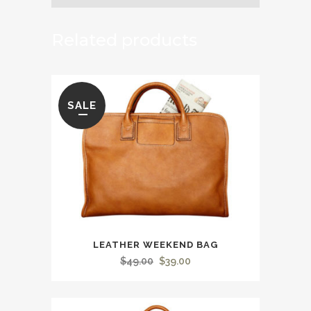
Related products
SALE
LEATHER WEEKEND BAG
Le
Le
$
49.00
$
39.00
prix
prix
initial
actuel