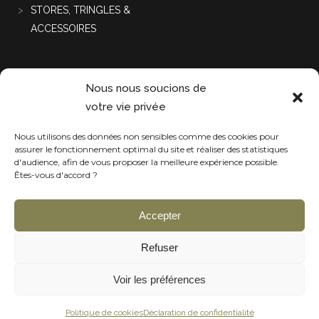
STORES, TRINGLES &
ACCESSOIRES
Projets récentes
Nous nous soucions de
votre vie privée
Nous utilisons des données non sensibles comme des cookies pour
assurer le fonctionnement optimal du site et réaliser des statistiques
d'audience, afin de vous proposer la meilleure expérience possible.
Êtes-vous d'accord ?
Accepter
Refuser
Voir les préférences
Politique de cookies
Déclaration de confidentialité