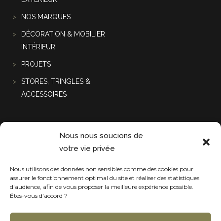
NOS MARQUES
DÉCORATION & MOBILIER
INTÉRIEUR
PROJETS
STORES, TRINGLES &
ACCESSOIRES
Projets récentes
Nous nous soucions de
votre vie privée
Nous utilisons des données non sensibles comme des cookies pour
assurer le fonctionnement optimal du site et réaliser des statistiques
d'audience, afin de vous proposer la meilleure expérience possible.
Êtes-vous d'accord ?