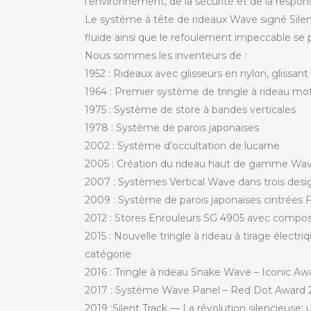
l’environnement, de la sécurité et de la responsa
Le système à tête de rideaux Wave signé Silent 
fluide ainsi que le refoulement impeccable se p
Nous sommes les inventeurs de :
1952 : Rideaux avec glisseurs en nylon, glissa
1964 : Premier système de tringle à rideau mot
1975 : Système de store à bandes verticales
1978 : Système de parois japonaises
2002 : Système d’occultation de lucarne
2005 : Création du rideau haut de gamme Wa
2007 : Systèmes Vertical Wave dans trois desi
2009 : Système de parois japonaises cintrées F
2012 : Stores Enrouleurs SG 4905 avec compos
2015 : Nouvelle tringle à rideau à tirage électr
catégorie
2016 : Tringle à rideau Snake Wave – Iconic Awa
2017 : Système Wave Panel – Red Dot Award 20
2019 :Silent Track — La révolution silencieuse