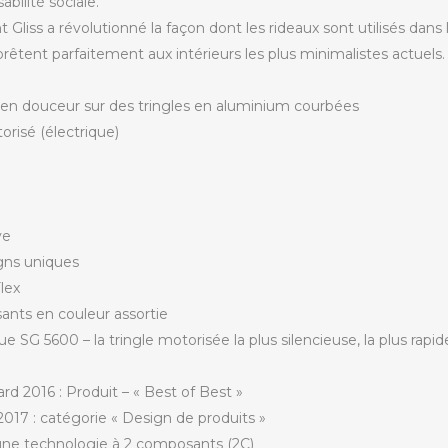
bilité sociale.
Gliss a révolutionné la façon dont les rideaux sont utilisés dans 
rêtent parfaitement aux intérieurs les plus minimalistes actuels.
nt en douceur sur des tringles en aluminium courbées
orisé (électrique)
ve
gns uniques
lex
ants en couleur assortie
ique SG 5600 – la tringle motorisée la plus silencieuse, la plus ra
rd 2016 : Produit – « Best of Best »
17 : catégorie « Design de produits »
: une technologie à 2 composants (2C)