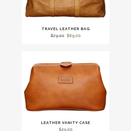
TRAVEL LEATHER BAG
Le
Le
$
79.00
$
69.00
prix
prix
initial
actuel
était :
est :
$79.00.
$69.00.
LEATHER VANITY CASE
$
29.00