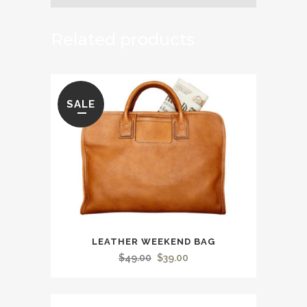
Related products
SALE
LEATHER WEEKEND BAG
Le
Le
$
49.00
$
39.00
prix
prix
initial
actuel