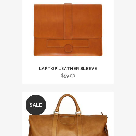
était :
est :
$49.00.
$39.00.
LAPTOP LEATHER SLEEVE
$
59.00
SALE