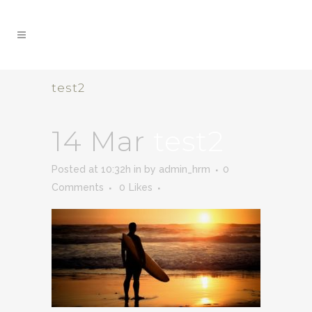
test2
14 Mar
test2
Posted at 10:32h
in
by
admin_hrm
0
Comments
0
Likes