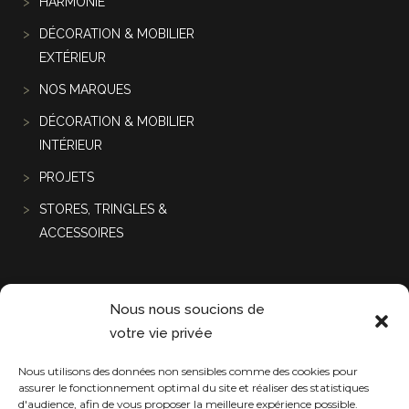
HARMONIE
DÉCORATION & MOBILIER
EXTÉRIEUR
NOS MARQUES
DÉCORATION & MOBILIER
INTÉRIEUR
PROJETS
STORES, TRINGLES &
ACCESSOIRES
Projets récentes
Nous nous soucions de
votre vie privée
Nous utilisons des données non sensibles comme des cookies pour
assurer le fonctionnement optimal du site et réaliser des statistiques
d'audience, afin de vous proposer la meilleure expérience possible.