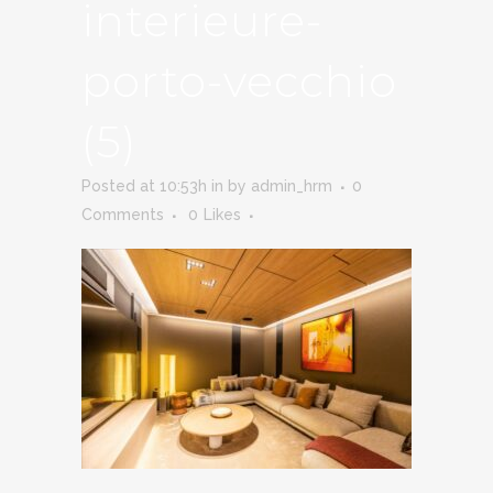
interieure-
porto-vecchio
(5)
Posted at 10:53h
in
by
admin_hrm
0
Comments
0
Likes