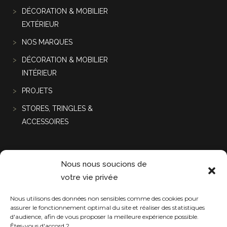
DÉCORATION & MOBILIER
EXTÉRIEUR
NOS MARQUES
DÉCORATION & MOBILIER
INTÉRIEUR
PROJETS
STORES, TRINGLES &
ACCESSOIRES
Projets récentes
Nous nous soucions de
votre vie privée
Nous utilisons des données non sensibles comme des cookies pour
assurer le fonctionnement optimal du site et réaliser des statistiques
d'audience, afin de vous proposer la meilleure expérience possible.
Êtes-vous d'accord ?