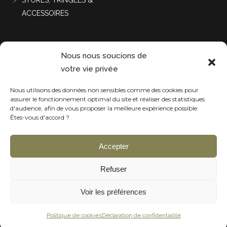
STORES, TRINGLES &
ACCESSOIRES
Projets récentes
Nous nous soucions de
votre vie privée
Nous utilisons des données non sensibles comme des cookies pour
assurer le fonctionnement optimal du site et réaliser des statistiques
d'audience, afin de vous proposer la meilleure expérience possible.
Êtes-vous d'accord ?
Accepter
Refuser
Voir les préférences
Politique de cookies
Déclaration de confidentialité