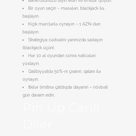
Bankrollunuzu təyin edin və limitlər qoyun.
Bir oyun seçin – məsələn, blackjack ilə
başlayın.
Kiçik mərclərlə oynayın – 1 AZN-dən
başlayın.
Strategiya cədvəlini yanınızda saxlayın
(blackjack üçün).
Hər 10 əl oyundan sonra nəticələri
yoxlayın.
Qalibiyyətdə 50%-ni çıxarın, qalanı ilə
oynayın.
İtkilər limitinə çatdıqda dayanın – növbəti
gün davam edin.
Pin Up Canlı
Diler