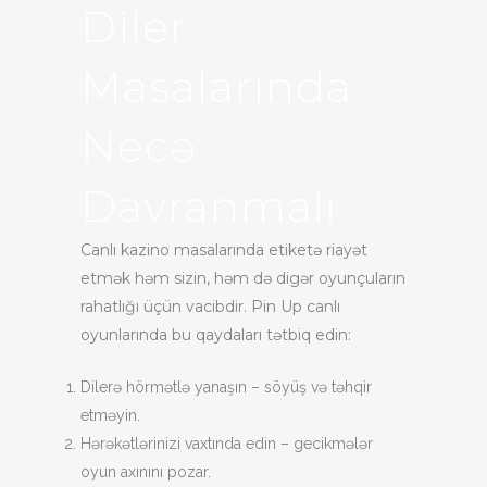
Diler
Masalarında
Necə
Davranmalı
Canlı kazino masalarında etiketə riayət
etmək həm sizin, həm də digər oyunçuların
rahatlığı üçün vacibdir. Pin Up canlı
oyunlarında bu qaydaları tətbiq edin:
Dilerə hörmətlə yanaşın – söyüş və təhqir
etməyin.
Hərəkətlərinizi vaxtında edin – gecikmələr
oyun axınını pozar.