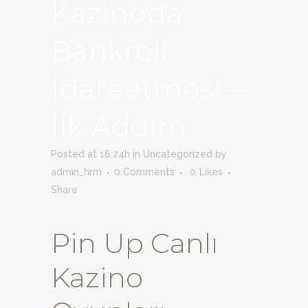
Kazinoda
Bankroll
İdarəetməsi –
İlk Addım
Posted at 16:24h
in
Uncategorized
by
admin_hrm
0 Comments
0
Likes
Share
Pin Up Canlı
Kazino