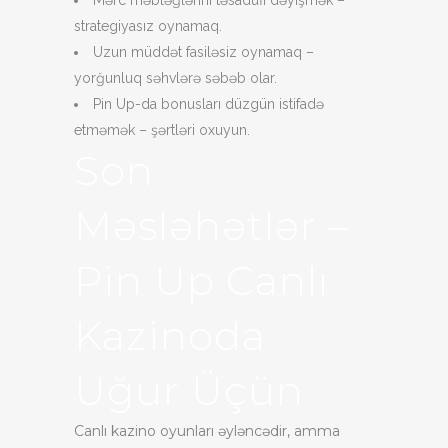
Mərc məbləğlərini təsadüfi dəyişmək –
strategiyasız oynamaq.
Uzun müddət fasiləsiz oynamaq –
yorğunluq səhvlərə səbəb olar.
Pin Up-da bonusları düzgün istifadə
etməmək – şərtləri oxuyun.
Son
Məsləhətlər –
Pin Up Canlı
Kazinoda
Uğur Üçün
Canlı kazino oyunları əyləncədir, amma