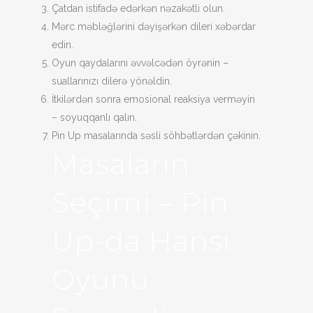
Çatdan istifadə edərkən nəzakətli olun.
Mərc məbləğlərini dəyişərkən dileri xəbərdar
edin.
Oyun qaydalarını əvvəlcədən öyrənin –
suallarınızı dilerə yönəldin.
İtkilərdən sonra emosional reaksiya verməyin
– soyuqqanlı qalın.
Pin Up masalarında səsli söhbətlərdən çəkinin.
Masaların
Seçimi – Pin
Up-da Hansı
Oyunu