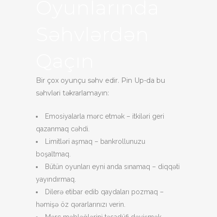
Oyunlarında
Səhvlərdən
Qaçın
Bir çox oyunçu səhv edir. Pin Up-da bu
səhvləri təkrarlamayın:
Emosiyalarla mərc etmək – itkiləri geri
qazanmaq cəhdi.
Limitləri aşmaq – bankrollunuzu
boşaltmaq.
Bütün oyunları eyni anda sınamaq – diqqəti
yayındırmaq.
Dilerə etibar edib qaydaları pozmaq –
həmişə öz qərarlarınızı verin.