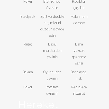
Poker
Blöf etməyi
Rəqibləri
öyrənin
çaşdırır
Blackjack
Split və double
Maksimum
seçimlərini
qazanc
düzgün istifadə
edin
Rulet
Daxili
Daha
mərclərdən
yüksək
çəkinin
qazanma
şansı
Bakara
Oyunçudan
Daha aşağı
çəkinin
risk
Poker
Pozisiya
Rəqiblərə
oynayın
nəzarət
Hərəkət