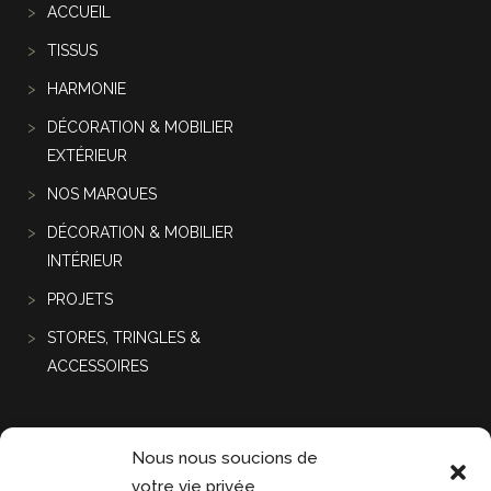
ACCUEIL
TISSUS
HARMONIE
DÉCORATION & MOBILIER
EXTÉRIEUR
NOS MARQUES
DÉCORATION & MOBILIER
INTÉRIEUR
PROJETS
STORES, TRINGLES &
ACCESSOIRES
Projets récentes
Nous nous soucions de
votre vie privée