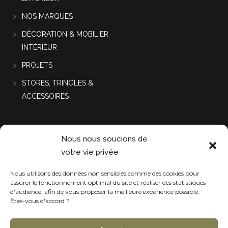
NOS MARQUES
DÉCORATION & MOBILIER
INTÉRIEUR
PROJETS
STORES, TRINGLES &
ACCESSOIRES
Projets récentes
Nous nous soucions de
votre vie privée
Nous utilisons des données non sensibles comme des cookies pour
assurer le fonctionnement optimal du site et réaliser des statistiques
d'audience, afin de vous proposer la meilleure expérience possible.
Êtes-vous d'accord ?