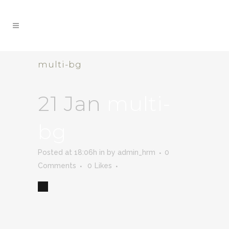
multi-bg
21 Jan
multi-
bg
Posted at 18:06h
in
by
admin_hrm
0
Comments
0
Likes