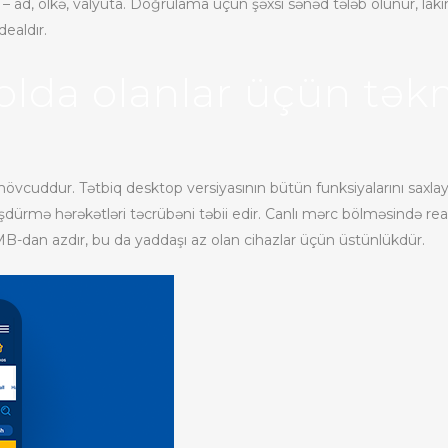
– ad, ölkə, valyuta. Doğrulama üçün şəxsi sənəd tələb olunur, lakin 
ealdır.
olda olanlar üçün təkm
vcuddur. Tətbiq desktop versiyasının bütün funksiyalarını saxlayı
rmə hərəkətləri təcrübəni təbii edir. Canlı mərc bölməsində real
MB-dan azdır, bu da yaddaşı az olan cihazlar üçün üstünlükdür.