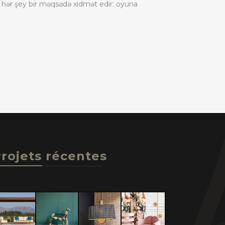
– hər şey bir məqsədə xidmət edir: oyuna
rojets récentes