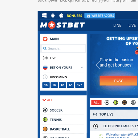
saat çəkir. Bu, qanunsuz fəaliyyətin qarşısını alır 