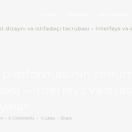
ACCUEIL
HARMONIE
NOS MARQUES
dizaynı və istifadəçi təcrübəsi – İnterfeys və ə
platformasının minima
bəsi – İnterfeys və əsa
iyalar
rm
0 Comments
0
Likes
Share