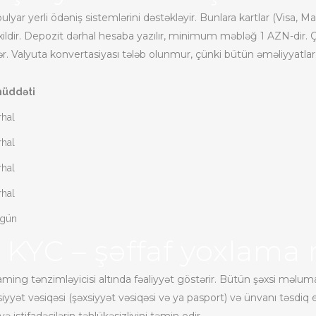
lyar yerli ödəniş sistemlərini dəstəkləyir. Bunlara kartlar (Visa, 
daxildir. Depozit dərhal hesaba yazılır, minimum məbləğ 1 AZN-dir. Ç
Valyuta konvertasiyası tələb olunmur, çünki bütün əməliyyatlar A
üddəti
hal
hal
hal
hal
 gün
ə KYC – şəffaf yoxlam
ing tənzimləyicisi altında fəaliyyət göstərir. Bütün şəxsi məluma
şəxsiyyət vəsiqəsi (şəxsiyyət vəsiqəsi və ya pasport) və ünvanı təsd