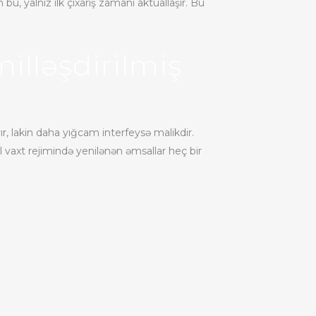
bu, yalnız ilk çıxarış zamanı aktuallaşır. Bu
illəşdirilmiş
r, lakin daha yığcam interfeysə malikdir.
 vaxt rejimində yenilənən əmsallar heç bir