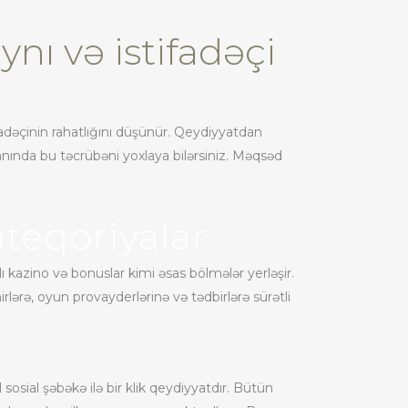
nı və istifadəçi
dəçinin rahatlığını düşünür. Qeydiyyatdan
ında bu təcrübəni yoxlaya bilərsiniz. Məqsəd
ateqoriyalar
ı kazino və bonuslar kimi əsas bölmələr yerləşir.
irlərə, oyun provayderlərinə və tədbirlərə sürətli
 sosial şəbəkə ilə bir klik qeydiyyatdır. Bütün