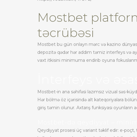
Mostbet platform
təcrübəsi
Mostbet bu gün onlayn mərc və kazino dünyasınd
depozitə qədər hər addım təmiz interfeys və ay
vaxt itkisini minimuma endirib oyuna fokuslanm
İnterfeys və əsa
Mostbet-in ana səhifəsi lazımsız vizual səs-küyd
Hər bölmə öz içərisində alt kateqoriyalara bölünür
giriş təmin olunur. Axtarış funksiyası oyunların
Mostbet-də qeydiyyat – min
Qeydiyyat prosesi üç variant təklif edir: e-poçt, 