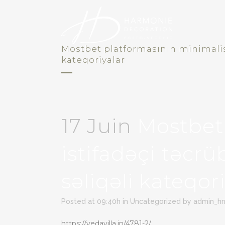
Mostbet platformasının minimalist 
kateqoriyalar
17 Juin
Mostbet 
istifadəçi təcrü
səliqəli kateqor
Posted at 09:40h
in
Uncategorized
by
admin_h
https://vedavilla.in/4781-2/