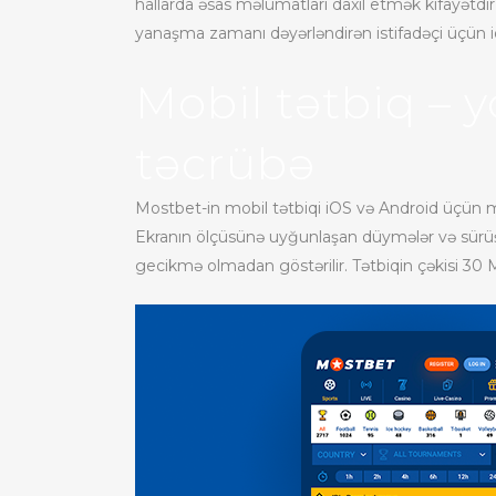
hallarda əsas məlumatları daxil etmək kifayətdir 
yanaşma zamanı dəyərləndirən istifadəçi üçün id
Mobil tətbiq – y
təcrübə
Mostbet-in mobil tətbiqi iOS və Android üçün mö
Ekranın ölçüsünə uyğunlaşan düymələr və sürüşdü
gecikmə olmadan göstərilir. Tətbiqin çəkisi 30 