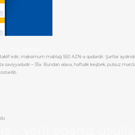
r, real dəyər
təklif edir, maksimum məbləğ 550 AZN-ə qədərdir. Şərtlər aydın
 orta səviyyədədir – 35x. Bundan əlavə, həftəlik keşbek, pulsuz m
stərilib.
ndu
ş – yerli ödəniş üsulla