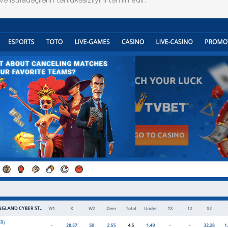
və istifadəçilərin təhlükəsizliyini təmin edir.