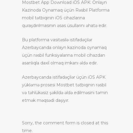
Mostbet App Download iOS APK: Onlayn
Kazinoda Oynamaq üçün Rəsbil Platforma
mobil tətbiqinin iOS cihazlarına
quraşdırılmasının əsas üsullarını əhatə edir.
Bu platforma vasitəsilə istifadəçilər
Azerbaycanda onlayn kazinoda oynamaq
üçün rəsbil funksiyalarına mobil cihazdan
asanlıqla daxil olmaq imkanı əldə edir.
Azerbaycanda istifadəçilər üçün iOS APK
yükləmə prosesi Mostbet tətbiqinin rəsbil
və təhlükəsiz şəkildə əldə edilməsini təmin
etmək məqsədi daşıyır.
Sorry, the comment form is closed at this
time.