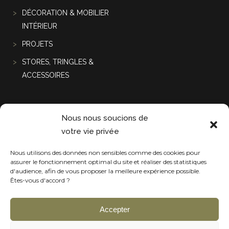
DÉCORATION & MOBILIER
INTÉRIEUR
PROJETS
STORES, TRINGLES &
ACCESSOIRES
Projets récentes
Nous nous soucions de
votre vie privée
Nous utilisons des données non sensibles comme des cookies pour
assurer le fonctionnement optimal du site et réaliser des statistiques
d'audience, afin de vous proposer la meilleure expérience possible.
Êtes-vous d'accord ?
Accepter