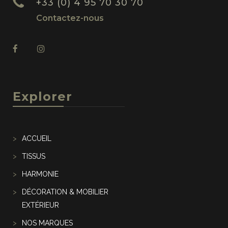
+33 (0) 4 95 70 30 70
Contactez-nous
Explorer
ACCUEIL
TISSUS
HARMONIE
DÉCORATION & MOBILIER
EXTÉRIEUR
NOS MARQUES