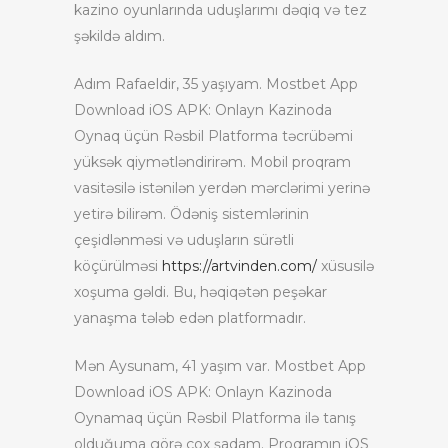
kazino oyunlarında uduşlarımı dəqiq və tez
şəkildə aldım.
Adım Rafaeldir, 35 yaşıyam. Mostbet App
Download iOS APK: Onlayn Kazinoda
Oynaq üçün Rəsbil Platforma təcrübəmi
yüksək qiymətləndirirəm. Mobil proqram
vasitəsilə istənilən yerdən mərclərimi yerinə
yetirə bilirəm. Ödəniş sistemlərinin
çeşidlənməsi və uduşların sürətli
köçürülməsi
https://artvinden.com/
xüsusilə
xoşuma gəldi. Bu, həqiqətən peşəkar
yanaşma tələb edən platformadır.
Mən Aysunam, 41 yaşım var. Mostbet App
Download iOS APK: Onlayn Kazinoda
Oynamaq üçün Rəsbil Platforma ilə tanış
olduğuma görə çox şadam. Proqramın iOS