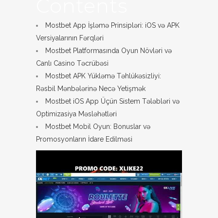
Contents
Mostbet App İşləmə Prinsipləri: iOS və APK
Versiyalarının Fərqləri
Mostbet Platformasında Oyun Növləri və
Canlı Casino Təcrübəsi
Mostbet APK Yükləmə Təhlükəsizliyi:
Rəsbil Mənbələrinə Necə Yetişmək
Mostbet iOS App Üçün Sistem Tələbləri və
Optimizasiya Məsləhətləri
Mostbet Mobil Oyun: Bonuslar və
Promosyonların İdare Edilməsi