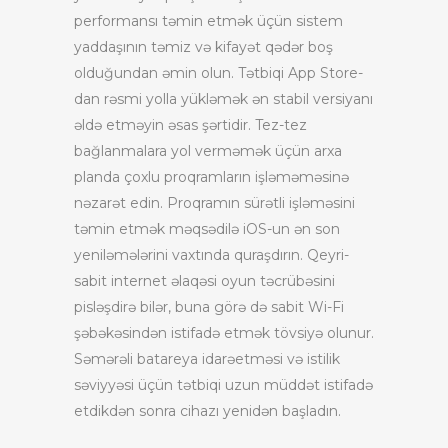
performansı təmin etmək üçün sistem
yaddaşının təmiz və kifayət qədər boş
olduğundan əmin olun. Tətbiqi App Store-
dan rəsmi yolla yükləmək ən stabil versiyanı
əldə etməyin əsas şərtidir. Tez-tez
bağlanmalara yol verməmək üçün arxa
planda çoxlu proqramların işləməməsinə
nəzarət edin. Proqramın sürətli işləməsini
təmin etmək məqsədilə iOS-un ən son
yeniləmələrini vaxtında quraşdırın. Qeyri-
sabit internet əlaqəsi oyun təcrübəsini
pisləşdirə bilər, buna görə də sabit Wi-Fi
şəbəkəsindən istifadə etmək tövsiyə olunur.
Səmərəli batareya idarəetməsi və istilik
səviyyəsi üçün tətbiqi uzun müddət istifadə
etdikdən sonra cihazı yenidən başladın.