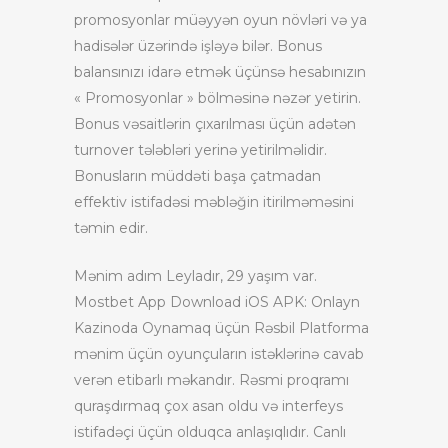
promosyonlar müəyyən oyun növləri və ya
hadisələr üzərində işləyə bilər. Bonus
balansınızı idarə etmək üçünsə hesabınızın
« Promosyonlar » bölməsinə nəzər yetirin.
Bonus vəsaitlərin çıxarılması üçün adətən
turnover tələbləri yerinə yetirilməlidir.
Bonusların müddəti başa çatmadan
effektiv istifadəsi məbləğin itirilməməsini
təmin edir.
Mənim adım Leyladır, 29 yaşım var.
Mostbet App Download iOS APK: Onlayn
Kazinoda Oynamaq üçün Rəsbil Platforma
mənim üçün oyunçuların istəklərinə cavab
verən etibarlı məkandır. Rəsmi proqramı
quraşdırmaq çox asan oldu və interfeys
istifadəçi üçün olduqca anlaşıqlıdır. Canlı