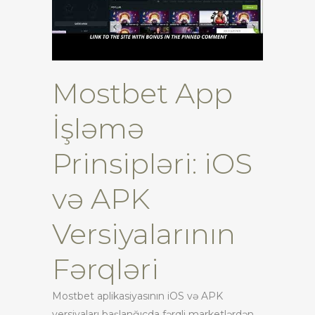
Mostbet App
İşləmə
Prinsipləri: iOS
və APK
Versiyalarının
Fərqləri
Mostbet aplikasiyasının iOS və APK
versiyaları başlanğıcda fərqli marketlərdən