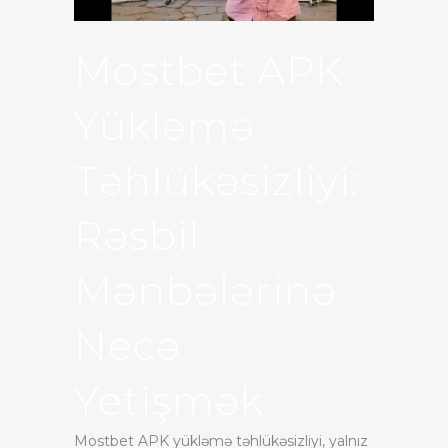
Mostbet APK
Yükləmə
Təhlükəsizliyi:
Rəsbil
Mənbələrinə
Necə
Yetişmək
Mostbet APK yükləmə təhlükəsizliyi, yalnız