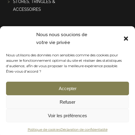
STORES, TRINGLES &
ACCESSOIRES
Projets récentes
Nous nous soucions de
votre vie privée
Nous utilisons des données non sensibles comme des cookies pour
assurer le fonctionnement optimal du site et réaliser des statistiques
d'audience, afin de vous proposer la meilleure expérience possible.
Êtes-vous d'accord ?
Accepter
Refuser
Voir les préférences
Politique de cookies
Déclaration de confidentialité