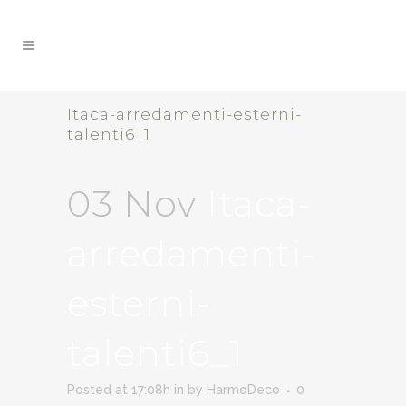
Itaca-arredamenti-esterni-
talenti6_1
03 Nov
Itaca-
arredamenti-
esterni-
talenti6_1
Posted at 17:08h
in
by
HarmoDeco
0