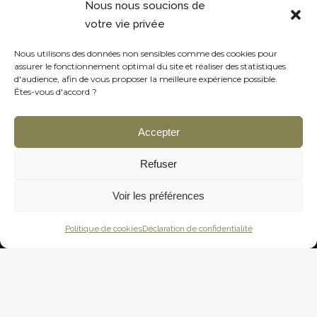
Projets récentes
Nous nous soucions de
votre vie privée
Nous utilisons des données non sensibles comme des cookies pour
assurer le fonctionnement optimal du site et réaliser des statistiques
d'audience, afin de vous proposer la meilleure expérience possible.
Êtes-vous d'accord ?
Accepter
Refuser
Voir les préférences
Politique de cookies
Déclaration de confidentialité
Harmonie Décoration © All Rights Reserved - 2020 - Design by
RSK
Mentions légales
I
Vie privée