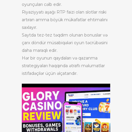
oyunçuları cəlb edir.
Riyaziyyatı aşağı RTP faizi olan slotlar riski
artıran amma böyük mükafatlar ehtimalını
saxlayır.
Saytda tez-tez təqdim olunan bonuslar və
çarx döndür müsabiqələri oyun təcrübəsini
daha maraqlı edir.
Hər bir oyunun qaydaları və qazanma
strategiyaları haqqında ətraflı məlumatlar
istifadəçilər üçün əlçatandır.