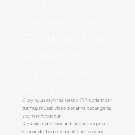
Glory Oyun
Saytında Ən
Populyar Slot
və Kartoşka
Oyunlarına
Baxış
Glory oyun saytında klassik 777 slotlarından
tutmuş müasir video slotlarına qədər geniş
seçim mövcuddur.
Kartoşka oyunlarından blackjack və poker
kimi növlər həm təcrübəli, həm də yeni