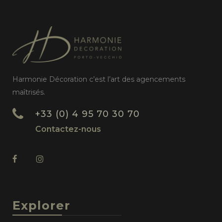
Harmonie Décoration c’est l’art des agencements
maîtrisés.
+33 (0) 4 95 70 30 70
Contactez-nous
Explorer