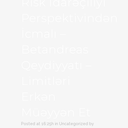
Risk İdarəçiliyi
Perspektivindən
İcmalı –
Betandreas
Qeydiyyatı –
Limitləri
Erkən
Müəyyən Et
Posted at 16:25h
in
Uncategorized
by