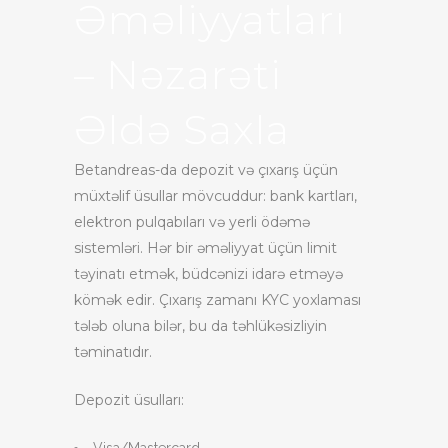
Əməliyyatları
– Nəzarəti
Əldə Saxla
Betandreas-da depozit və çıxarış üçün
müxtəlif üsullar mövcuddur: bank kartları,
elektron pulqabıları və yerli ödəmə
sistemləri. Hər bir əməliyyat üçün limit
təyinatı etmək, büdcənizi idarə etməyə
kömək edir. Çıxarış zamanı KYC yoxlaması
tələb oluna bilər, bu da təhlükəsizliyin
təminatıdır.
Depozit üsulları: