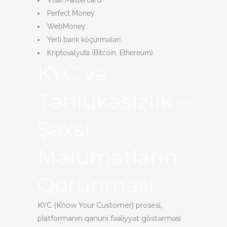
Visa/Mastercard
Perfect Money
WebMoney
Yerli bank köçürmələri
Kriptovalyuta (Bitcoin, Ethereum)
KYC və
Təhlükəsizlik –
Şəxsi
Məlumatların
Qorunması
KYC (Know Your Customer) prosesi,
platformanın qanuni fəaliyyət göstərməsi