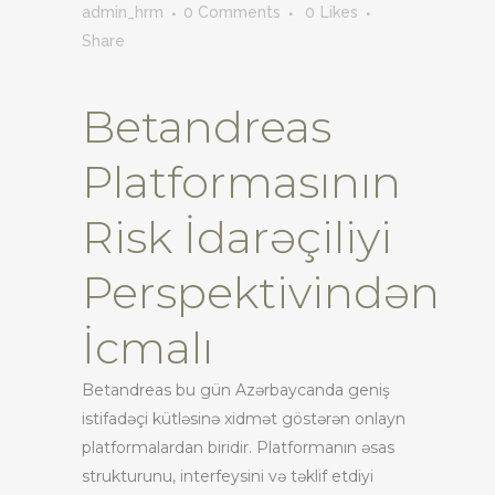
admin_hrm
0 Comments
0
Likes
Share
Betandreas
Platformasının
Risk İdarəçiliyi
Perspektivindən
İcmalı
Betandreas bu gün Azərbaycanda geniş
istifadəçi kütləsinə xidmət göstərən onlayn
platformalardan biridir. Platformanın əsas
strukturunu, interfeysini və təklif etdiyi