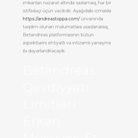
imkanları nəzarət altında saxlamaq, hər bir
istifadəçi üçün vacibdir. Aşağıdakı icmalda
https://andreastoppa.com/
ünvanında
təqdim olunan məlumatlara əsaslanaraq,
Betandreas platformasının bütün
aspektlərini ehtiyatlı və intizamlı yanaşma
ilə dəyərləndirəcəyik.
Betandreas
Qeydiyyatı –
Limitləri
Erkən
Müəyyən Et