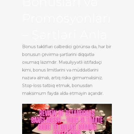
Bonusları və
Promosyonları
– Şərtləri Anla
Bonus təklifləri cəlbedici görünsə də, hər bir
bonusun çevirmə şərtlərini diqqətlə
oxumaq lazımdır. Məsuliyyətli istifadəçi
kimi, bonus limitlərini və müddətlərini
nəzərə almalı, artıq riskə girməməlisiniz.
Stop-loss tətbiq etmək, bonusdan
maksimum fayda əldə etməyin açarıdır.