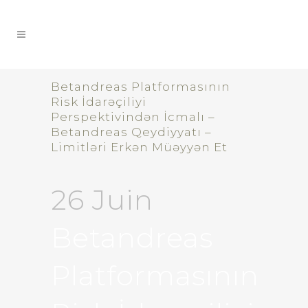
Betandreas Platformasının
Risk İdarəçiliyi
Perspektivindən İcmalı –
Betandreas Qeydiyyatı –
Limitləri Erkən Müəyyən Et
26 Juin
Betandreas
Platformasının