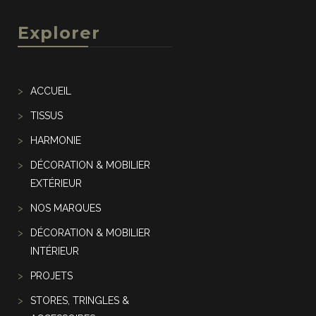
Explorer
ACCUEIL
TISSUS
HARMONIE
DÉCORATION & MOBILIER
EXTÉRIEUR
NOS MARQUES
DÉCORATION & MOBILIER
INTÉRIEUR
PROJETS
STORES, TRINGLES &