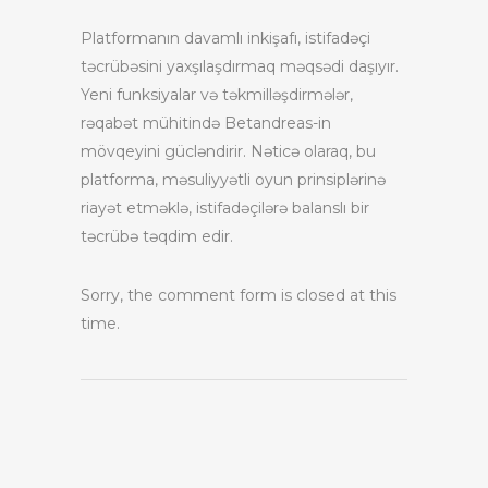
Platformanın davamlı inkişafı, istifadəçi
təcrübəsini yaxşılaşdırmaq məqsədi daşıyır.
Yeni funksiyalar və təkmilləşdirmələr,
rəqabət mühitində Betandreas-in
mövqeyini gücləndirir. Nəticə olaraq, bu
platforma, məsuliyyətli oyun prinsiplərinə
riayət etməklə, istifadəçilərə balanslı bir
təcrübə təqdim edir.
Sorry, the comment form is closed at this
time.