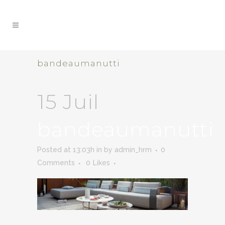
bandeaumanutti
15 Juil
bandeaumanutti
Posted at 13:03h
in
by
admin_hrm
0
Comments
0
Likes