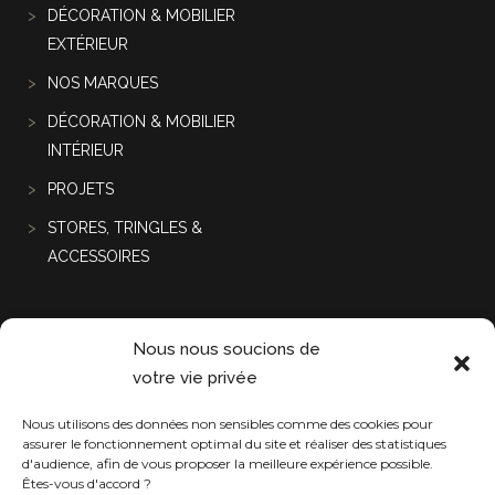
DÉCORATION & MOBILIER
EXTÉRIEUR
NOS MARQUES
DÉCORATION & MOBILIER
INTÉRIEUR
PROJETS
STORES, TRINGLES &
ACCESSOIRES
Projets récentes
Nous nous soucions de
votre vie privée
Nous utilisons des données non sensibles comme des cookies pour
assurer le fonctionnement optimal du site et réaliser des statistiques
d'audience, afin de vous proposer la meilleure expérience possible.
Êtes-vous d'accord ?