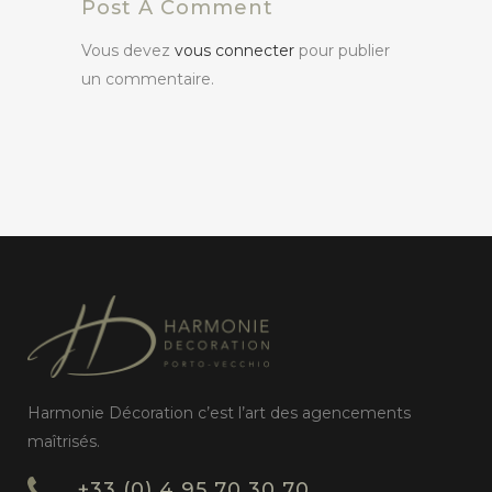
Post A Comment
Vous devez
vous connecter
pour publier
un commentaire.
Harmonie Décoration c’est l’art des agencements
maîtrisés.
+33 (0) 4 95 70 30 70