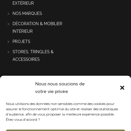
EXTÉRIEUR
NOS MARQUES
DÉCORATION & MOBILIER
INTÉRIEUR
PROJETS
STORES, TRINGLES &
ACCESSOIRES
Projets récentes
Nous nous soucions de
votre vie privée
Nous utilisons des données non sensibles comme des cookies pour
assurer le fonctionnement optimal du site et réaliser des statistiques
d'audience, afin de vous proposer la meilleure expérience possible.
Êtes-vous d'accord ?