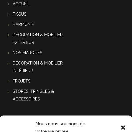
ACCUEIL
TISSUS
HARMONIE
DÉCORATION & MOBILIER
EXTÉRIEUR
NOS MARQUES
DÉCORATION & MOBILIER
INTÉRIEUR
PROJETS
STORES, TRINGLES &
ACCESSOIRES
Projets récentes
Nous nous soucions de
votre vie privée