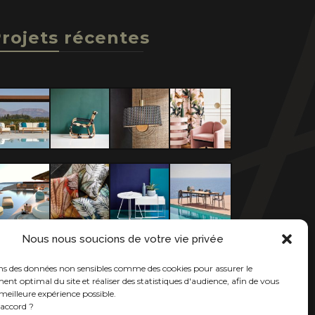
rojets récentes
Nous nous soucions de votre vie privée
ons des données non sensibles comme des cookies pour assurer le
nt optimal du site et réaliser des statistiques d'audience, afin de vous
meilleure expérience possible.
'accord ?