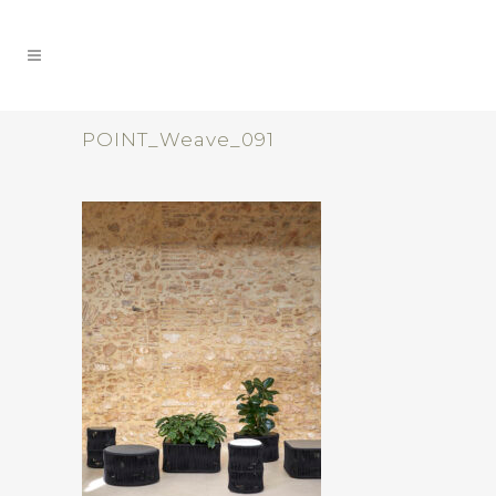
POINT_Weave_091