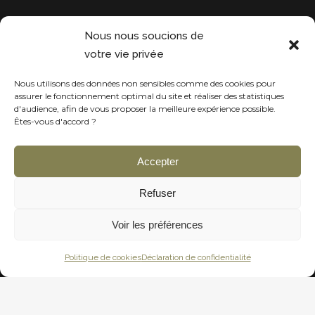
Projets récentes
Nous nous soucions de
votre vie privée
Nous utilisons des données non sensibles comme des cookies pour
assurer le fonctionnement optimal du site et réaliser des statistiques
d'audience, afin de vous proposer la meilleure expérience possible.
Êtes-vous d'accord ?
Accepter
Refuser
Voir les préférences
Politique de cookies
Déclaration de confidentialité
Harmonie Décoration © All Rights Reserved - 2020 - Design by
RSK