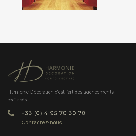
Harmonie Décoration c’est l’art des agencements
maîtrisés.
+33 (0) 4 95 70 30 70
Contactez-nous