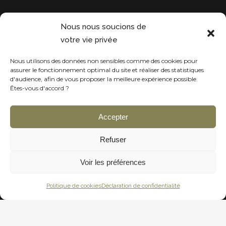
Projets récentes
Nous nous soucions de
votre vie privée
Nous utilisons des données non sensibles comme des cookies pour
assurer le fonctionnement optimal du site et réaliser des statistiques
d'audience, afin de vous proposer la meilleure expérience possible.
Êtes-vous d'accord ?
Accepter
Refuser
Voir les préférences
Politique de cookies
Déclaration de confidentialité
Harmonie Décoration © All Rights Reserved - 2020 - Design by
RSK