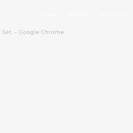
ACCUEIL
HARMONIE
NOS MARQUES
t Set. – Google Chrome