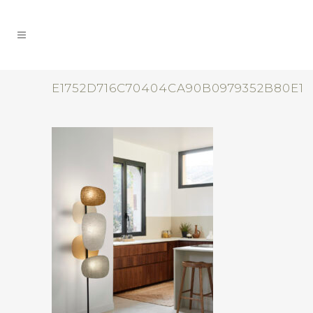
E1752D716C70404CA90B0979352B80E1