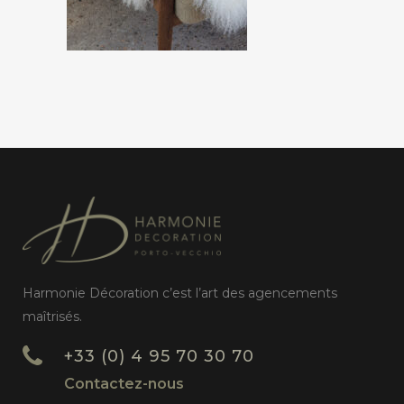
Harmonie Décoration c’est l’art des agencements
maîtrisés.
+33 (0) 4 95 70 30 70
Contactez-nous