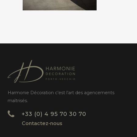
Harmonie Décoration c’est l’art des agencements
maîtrisés.
+33 (0) 4 95 70 30 70
Contactez-nous