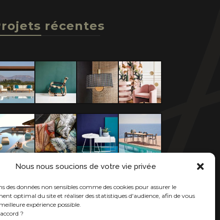
rojets récentes
Nous nous soucions de votre vie privée
ons des données non sensibles comme des cookies pour assurer le
nt optimal du site et réaliser des statistiques d'audience, afin de vous
meilleure expérience possible.
'accord ?