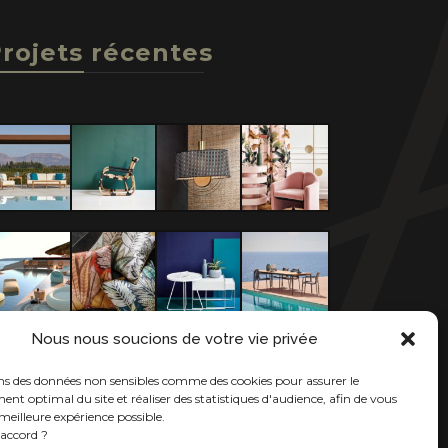
rojets récentes
Nous nous soucions de votre vie privée
ons des données non sensibles comme des cookies pour assurer le
nt optimal du site et réaliser des statistiques d'audience, afin de vous
meilleure expérience possible.
'accord ?