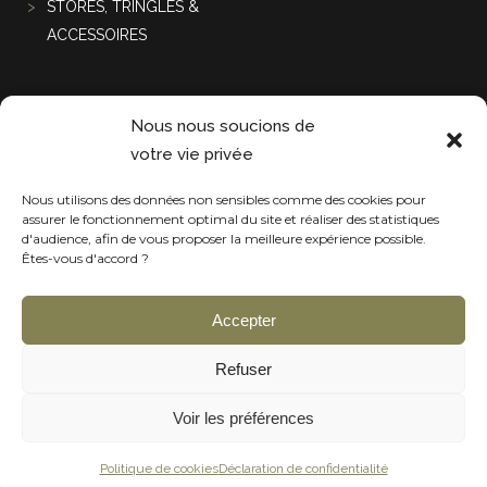
STORES, TRINGLES &
ACCESSOIRES
Projets récentes
Nous nous soucions de
votre vie privée
Nous utilisons des données non sensibles comme des cookies pour
assurer le fonctionnement optimal du site et réaliser des statistiques
d'audience, afin de vous proposer la meilleure expérience possible.
Êtes-vous d'accord ?
Accepter
Refuser
Voir les préférences
Politique de cookies
Déclaration de confidentialité